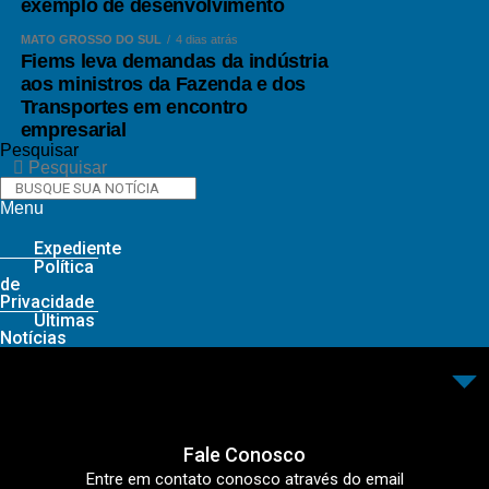
exemplo de desenvolvimento
MATO GROSSO DO SUL
4 dias atrás
Fiems leva demandas da indústria
aos ministros da Fazenda e dos
Transportes em encontro
empresarial
Pesquisar
Pesquisar
Menu
Expediente
Política
de
Privacidade
Últimas
Notícias
Fale Conosco
Entre em contato conosco através do email