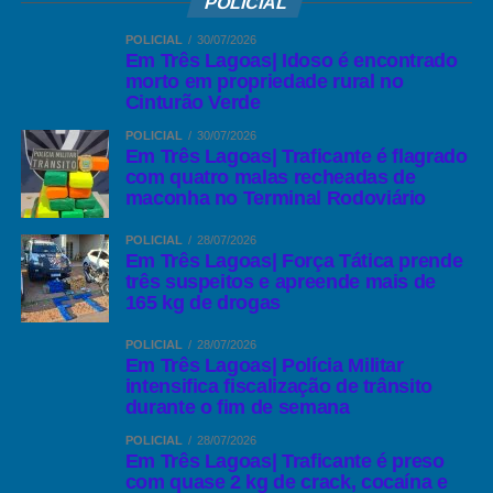
POLICIAL
POLICIAL
30/07/2026
Em Três Lagoas| Idoso é encontrado
morto em propriedade rural no
Cinturão Verde
POLICIAL
30/07/2026
Em Três Lagoas| Traficante é flagrado
com quatro malas recheadas de
maconha no Terminal Rodoviário
POLICIAL
28/07/2026
Em Três Lagoas| Força Tática prende
três suspeitos e apreende mais de
165 kg de drogas
POLICIAL
28/07/2026
Em Três Lagoas| Polícia Militar
intensifica fiscalização de trânsito
durante o fim de semana
POLICIAL
28/07/2026
Em Três Lagoas| Traficante é preso
com quase 2 kg de crack, cocaína e