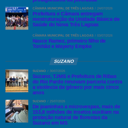
Hoje é um dia especial em nosso calendário finalmente chegou o
CÂMARA MUNICIPAL DE TRÊS LAGOAS
24/07/2026
seu dia é um momento de ser feliz de se alegrar e desejar coisas
Prefeitura e Câmara entregam
reestruturação da Unidade Básica de
boas, afinal não são todos os dias que temos um motivo bom pra
Saúde do Nova Três Lagoas
ser comemorado.
CÂMARA MUNICIPAL DE TRÊS LAGOAS
03/07/2026
Esperamos que esteja feliz com esta data, tirando proveito de
Nasce Ramez, primeiro filho de
cada momento, cada sorriso que lhe seja direcionado, cada
Tonhão e Mayeny Empke
emoção que passar no dia de hoje, curta bastante, alegre-se e
divirta-se. Que seu aniversário seja
um marco de realizações em
SUZANO
sua vida e família, o momento é especial para muitos que com
SUZANO
30/07/2026
certeza admiram e torcem muito por você.
Suzano, TJMS e Prefeitura de Ribas
do Rio Pardo renovam parceria contra
Você está no auge da maturidade da experiência e tem que se
a violência de gênero por mais cinco
anos
orgulhar muito por isso. Obrigado por fazer parte do nosso
Distrito de Arapuá, pediremos a Deus que conserve bons dias em
SUZANO
25/07/2026
De joaninhas a microvespas, mais de
seu viver. Feliz Aniversário que você esteja Feliz com esta data.
153,8 milhões de insetos auxiliam na
proteção natural de florestas da
Suzano em MS