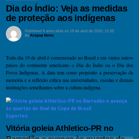
Dia do Índio: Veja as medidas
Arapuá.
de proteção aos indígenas
Antonio de Jesus Bernardo
Casou-se com o ferroviário
(in
Sueli Trannin
Memorian), e passou a ter no nome de
Published
6 anos atrás
on
19 de abril de 2020, 22:05
Bernardo
, onde teve 3 filhos, Marcio, Paulo e Marcia, que lhe
By
Arapua News
deram 8 netos e recentemente um bisneto, que completa um
aninho no dia 20 de dezembro.
Todo dia 19 de abril é comemorado no Brasil e em vários outros
Altair Cabral
Em 16 de Agosto de 1985, perdemos o vereador
países do continente americano o Dia do Índio ou o Dia dos
Trannin
, após vários dias internado no Hospital Auxiliadora,
Povos Indígenas. A data tem como propósito a preservação da
onde vinha tratando de um câncer na vesícula. Um dia de muita
memória e a reflexão crítica nas universidades, escolas e demais
tristeza para os três-lagoenses e principalmente aos moradores do
instituições semelhantes sobre a cultura indígena.
Distrito de Arapuá.
A família precisava de alguém para dar seguimento na política na
sucessão de Altair, se pensou em vários nomes, até no esposo de
Esportes
Sueli o Toninho, mas chegaram um consenso que teria que ser
Vitória goleia Athletico-PR no
Sueli Trannin.
Barradão e avança às quartas de