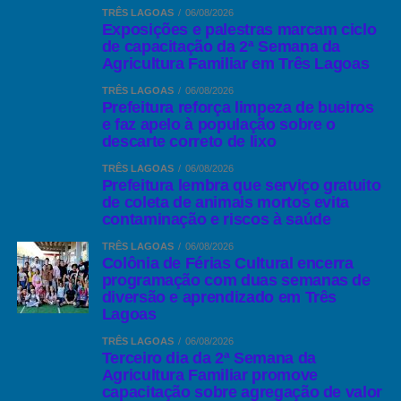
Vejas as medidas:
TRÊS LAGOAS
06/08/2026
— Pagamento de combustível de Kombi escolar, para a vinda de
Exposições e palestras marcam ciclo
professores todos os dias ao Distrito
de capacitação da 2ª Semana da
Os casos suspeitos de covid-19 tem prioridade no
Agricultura Familiar em Três Lagoas
atendimento à população de modo a
diminuir
o
— Lutou junto à Comunidade para a implantação do Centro
TRÊS LAGOAS
06/08/2026
tempo de contato com os indígenas presentes no
Comunitário, com piscina, e Padaria comunitária, em Arapuá.
Prefeitura reforça limpeza de bueiros
local de atendimento;
e faz apelo à população sobre o
descarte correto de lixo
Deputado Akira
— Solicitação ao
, que as firmas:- Techint,
O registro do atendimento deve ser feito no
Mendes Júnior, tantas outras viessem instalar-se no Distrito,
TRÊS LAGOAS
06/08/2026
prontuário do paciente e também deverá ser
Prefeitura lembra que serviço gratuito
gerando e continuando a gerar inúmeros empregos aos
de coleta de animais mortos evita
inserido no Sistema de Informação da Atenção à
moradores de Arapuá.
contaminação e riscos à saúde
Saúde Indígena (SIASI) no menor tempo possível;
TRÊS LAGOAS
06/08/2026
— Realização de Campeonatos de Futebol e diversas
Colônia de Férias Cultural encerra
Agentes Indígenas de Saúde e Agentes Indígenas
modalidades esportivas, e apoio a atletas do Distrito.
programação com duas semanas de
de Saneamento devem receber as informações
diversão e aprendizado em Três
para que possam ajudar na conscientização da
— Na área social: Doações de óculos, remédios, ajuda a
Lagoas
comunidade sobre as medidas de prevenção e
transportes de doentes para outras localidades.
TRÊS LAGOAS
06/08/2026
controle da doença, na identificação precoce de
Terceiro dia da 2ª Semana da
— Asfaltamento das ruas: Afonso Trannin, Eduardo Galvão e
sinais e sintomas de Síndrome Respiratória Aguda
Agricultura Familiar promove
capacitação sobre agregação de valor
Adonias Alves dos Santos.
Grave;