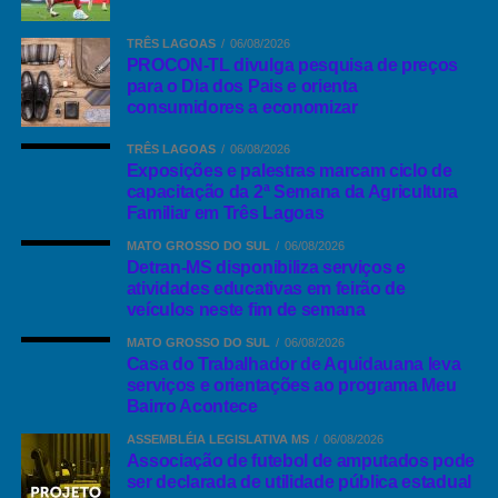
da Agricultura Familiar em Três
1.146 votos
vereadora novamente, mesmo com
em 2008, não
conseguiu uma das dez cadeiras na Câmara Municipal de Três
Lagoas
TRÊS LAGOAS
06/08/2026
Lagoas, atualmente esta filiada ao PSDB. e não disputou mais
PROCON-TL divulga pesquisa de preços
uma vaga a Câmara Municipal de Três Lagoas.
para o Dia dos Pais e orienta
6 de agosto de 2026, 16:30
consumidores a economizar
No dia 8 de Agosto de 2015 a Câmara Municipal de Três
Facebook
Twitter
WhatsApp
E-mail
Google+
TRÊS LAGOAS
06/08/2026
Lagoas de Três Lagoas em comemoração ao centenário, fez uma
Exposições e palestras marcam ciclo de
sessão solene para entrega da “Comenda Centenário Legislativo”
capacitação da 2ª Semana da Agricultura
a ex-vereadores e ex-servidores que atuaram nestes cem anos de
Familiar em Três Lagoas
trabalho em prol da cidadania. Entre as pessoas esteve a ex-
Mato Grosso do Sul
MATO GROSSO DO SUL
06/08/2026
Sueli Trannin Bernardo
vereadora
, onde foi vereadora por 3
Detran-MS disponibiliza serviços e
Detran-MS disponibiliza serviços e
atividades educativas em feirão de
mandatos e ocupou a cadeira de Secretária da casa de leis de
veículos neste fim de semana
Três Lagoas.
atividades educativas em feirão de
MATO GROSSO DO SUL
06/08/2026
veículos neste fim de semana
Casa do Trabalhador de Aquidauana leva
Está casada a 24 anos com o professor Claudinei Canistro.
serviços e orientações ao programa Meu
Bairro Acontece
6 de agosto de 2026, 16:30
Veja alguns trabalhos da ex-
ASSEMBLÉIA LEGISLATIVA MS
06/08/2026
vereadora concluídos em Arapuá e
Associação de futebol de amputados pode
Facebook
Twitter
WhatsApp
E-mail
Google+
ser declarada de utilidade pública estadual
Nesse ano, em meio à pandemia do novo coronavírus, os