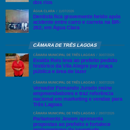
dos rios
fundação.
— Solicitação de uma viatura para o Destacamento de Policia,
ÁGUA CLARA
11/07/2026
Fonte:OImparcial
Dentista fica gravemente ferido após
acidente entre carro e carreta na BR-
— Solicitação de construção do Centro Comunitário e
Comentários Facebook
262, em Água Clara
campo de futebol na Vila Piloto.
— Solicitação de construção de asfalto nas ruas da Vila
CÂMARA DE TRÊS LAGOAS
Piloto.
CÂMARA MUNICIPAL DE TRÊS LAGOAS
30/07/2026
Evalda Reis leva ao prefeito pedido
— Solicitação de construção de uma Escola no bairro Santa Rita;
histórico da Vila Alegre por praça
pública e área de lazer
— Pedido de duzentas linhas de telefônicas em Arapuá;
CÂMARA MUNICIPAL DE TRÊS LAGOAS
30/07/2026
Vereador Fernando Jurado reúne
— Colocação de iluminação sobre a ponte do Distrito de
empreendedores e traz referência
Garcias;
nacional em marketing e vendas para
Três Lagoas
— Solicitação da reforma da escola municipal de Garcias.
CÂMARA MUNICIPAL DE TRÊS LAGOAS
28/07/2026
Parlamento Jovem apresenta
Mensagem do ArapuáMS
propostas ao prefeito e fortalece
protagonismo da juventude