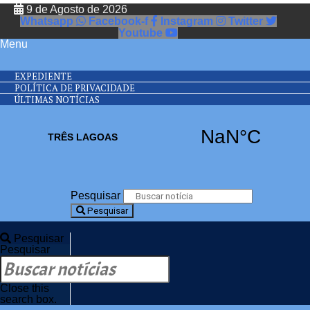
9 de Agosto de 2026
Whatsapp
Facebook-f
Instagram
Twitter
Youtube
Menu
EXPEDIENTE
POLÍTICA DE PRIVACIDADE
ÚLTIMAS NOTÍCIAS
Pesquisar
Pesquisar
Pesquisar
Pesquisar
Close this
search box.