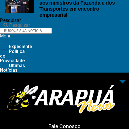
aos ministros da Fazenda e dos
Transportes em encontro
empresarial
Pesquisar
Pesquisar
Menu
Expediente
Política
de
Privacidade
Últimas
Notícias
Fale Conosco