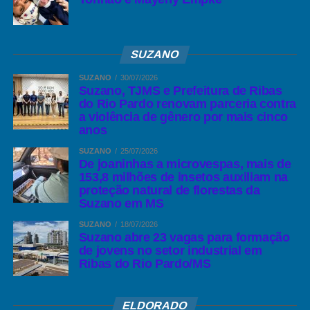
sua vida e família, o momento é especial para muitos que com
certeza admiram e torcem muito por você.
SUZANO
Você está no auge da maturidade da experiência e tem que se
orgulhar muito por isso. Obrigado por fazer parte do nosso
SUZANO
30/07/2026
Suzano, TJMS e Prefeitura de Ribas
Distrito de Arapuá, pediremos a Deus que conserve bons dias em
do Rio Pardo renovam parceria contra
seu viver. Feliz Aniversário que você esteja Feliz com esta data.
a violência de gênero por mais cinco
anos
SUZANO
25/07/2026
De joaninhas a microvespas, mais de
153,8 milhões de insetos auxiliam na
proteção natural de florestas da
Suzano em MS
SUZANO
18/07/2026
Suzano abre 23 vagas para formação
de jovens no setor industrial em
Ribas do Rio Pardo/MS
ELDORADO