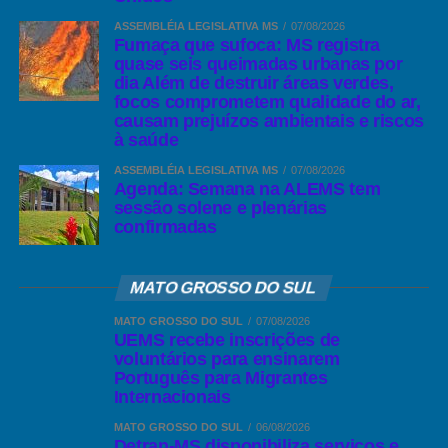
ASSEMBLÉIA LEGISLATIVA MS
07/08/2026
Fumaça que sufoca: MS registra
quase seis queimadas urbanas por
dia Além de destruir áreas verdes,
focos comprometem qualidade do ar,
causam prejuízos ambientais e riscos
à saúde
ASSEMBLÉIA LEGISLATIVA MS
07/08/2026
Agenda: Semana na ALEMS tem
sessão solene e plenárias
confirmadas
Comentários Facebook
MATO GROSSO DO SUL
MATO GROSSO DO SUL
07/08/2026
UEMS recebe inscrições de
voluntários para ensinarem
Português para Migrantes
Internacionais
MATO GROSSO DO SUL
06/08/2026
Detran-MS disponibiliza serviços e