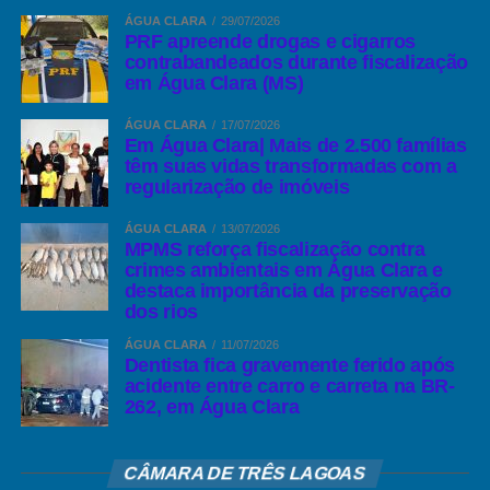
ÁGUA CLARA
29/07/2026
— Solicitação das casas dos Policiais,
PRF apreende drogas e cigarros
contrabandeados durante fiscalização
— Realização de diversos campeonatos e torneios de futebol,
em Água Clara (MS)
vôlei, truco;
ÁGUA CLARA
17/07/2026
Em Água Clara| Mais de 2.500 famílias
— Solicitação da construção de mais um poço artesiano pela
têm suas vidas transformadas com a
Prefeitura e Funasa,
regularização de imóveis
— Solicitação para implantação da telefonia fixa e torre para
ÁGUA CLARA
13/07/2026
MPMS reforça fiscalização contra
Celular;
crimes ambientais em Água Clara e
destaca importância da preservação
— Solicitação de uma viatura para o Destacamento de Policia,
dos rios
ÁGUA CLARA
11/07/2026
— Solicitação de construção do Centro Comunitário e
Dentista fica gravemente ferido após
campo de futebol na Vila Piloto.
acidente entre carro e carreta na BR-
262, em Água Clara
— Solicitação de construção de asfalto nas ruas da Vila
Piloto.
CÂMARA DE TRÊS LAGOAS