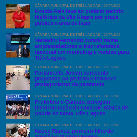
— Solicitação de construção de uma Escola no bairro Santa Rita;
CÂMARA MUNICIPAL DE TRÊS LAGOAS
30/07/2026
Evalda Reis leva ao prefeito pedido
— Pedido de duzentas linhas de telefônicas em Arapuá;
histórico da Vila Alegre por praça
pública e área de lazer
— Colocação de iluminação sobre a ponte do Distrito de
CÂMARA MUNICIPAL DE TRÊS LAGOAS
30/07/2026
Garcias;
Vereador Fernando Jurado reúne
empreendedores e traz referência
— Solicitação da reforma da escola municipal de Garcias.
nacional em marketing e vendas para
Três Lagoas
Mensagem do ArapuáMS
CÂMARA MUNICIPAL DE TRÊS LAGOAS
28/07/2026
Parlamento Jovem apresenta
propostas ao prefeito e fortalece
Hoje é um dia especial em nosso calendário finalmente chegou o
protagonismo da juventude
seu dia é um momento de ser feliz de se alegrar e desejar coisas
boas, afinal não são todos os dias que temos um motivo bom pra
CÂMARA MUNICIPAL DE TRÊS LAGOAS
24/07/2026
ser comemorado.
Prefeitura e Câmara entregam
reestruturação da Unidade Básica de
Saúde do Nova Três Lagoas
Esperamos que esteja feliz com esta data, tirando proveito de
cada momento, cada sorriso que lhe seja direcionado, cada
CÂMARA MUNICIPAL DE TRÊS LAGOAS
03/07/2026
emoção que passar no dia de hoje, curta bastante, alegre-se e
Nasce Ramez, primeiro filho de
divirta-se. Que seu aniversário seja
um marco de realizações em
Tonhão e Mayeny Empke