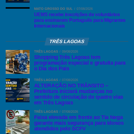
— Praça Municipal
MATO GROSSO DO SUL
07/08/2026
UEMS recebe inscrições de voluntários
— Campo de futebol com alambrado e gramado
para ensinarem Português para Migrantes
Internacionais
— Equipe mecanizada com uma patrola, uma carregadeira e dois
caminhões, para ficarem fixos no Distrito.
TRÊS LAGOAS
— Implantação Agência da CESP, para atender as reclamações e
TRÊS LAGOAS
09/08/2026
Shopping Três Lagoas tem
pagamentos de contas de luz, com um técnico e uma auxiliar
programação especial e gratuita para
administrativa, no Arapuá.
o Dia dos Pais
— Pagamento de combustível de Kombi escolar, para a vinda de
TRÊS LAGOAS
07/08/2026
ALTERAÇÃO NO TRÂNSITO –
professores todos os dias ao Distrito
Prefeitura iniciará mudanças no
sentido de circulação de quatro vias
— Lutou junto à Comunidade para a implantação do Centro
em Três Lagoas
Comunitário, com piscina, e Padaria comunitária, em Arapuá.
TRÊS LAGOAS
07/08/2026
Faixa elevada em frente ao Tia Nega
Deputado Akira
— Solicitação ao
, que as firmas:- Techint,
garante mais segurança para idosos
Mendes Júnior, tantas outras viessem instalar-se no Distrito,
atendidos pelo SCFV