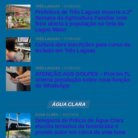
gerando e continuando a gerar inúmeros empregos aos
TRÊS LAGOAS
07/08/2026
moradores de Arapuá.
Prefeitura de Três Lagoas encerra a 2ª
Semana da Agricultura Familiar com
— Realização de Campeonatos de Futebol e diversas
feira aberta à população na Orla da
modalidades esportivas, e apoio a atletas do Distrito.
Lagoa Maior
TRÊS LAGOAS
07/08/2026
— Na área social: Doações de óculos, remédios, ajuda a
Cultura abre inscrições para curso de
transportes de doentes para outras localidades.
teclado em Três Lagoas
— Asfaltamento das ruas: Afonso Trannin, Eduardo Galvão e
TRÊS LAGOAS
07/08/2026
Adonias Alves dos Santos.
ATENÇÃO AOS GOLPES – Procon-TL
orienta população sobre nova função
— Várias homenagens a cidadãos do Distrito, entre a que se
do WhatsApp
Heliodoro Teodoro de Souza
destaca o saudoso Sr.
, um dos
fundadores do Distrito.
ÁGUA CLARA
— Ampliação dos ônibus escolares para transporte de alunos da
ÁGUA CLARA
30/07/2026
zona rural;
Delegacia de Polícia de Água Clara
elucida tentativa de feminicídio e
prende autor em cerca de uma hora
— Iluminação pública nas ruas do distrito de Arapuá,