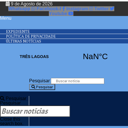
9 de Agosto de 2026
Whatsapp
Facebook-f
Instagram
Twitter
Youtube
Menu
EXPEDIENTE
POLÍTICA DE PRIVACIDADE
ÚLTIMAS NOTÍCIAS
Pesquisar
Pesquisar
Pesquisar
Pesquisar
Close this
search box.