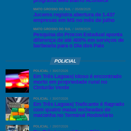
programa Meu Bairro Acontece
MATO GROSSO DO SUL
05/08/2026
Jucems registra abertura de 1.437
empresas em MS no mês de julho
MATO GROSSO DO SUL
04/08/2026
Pesquisa do Procon Estadual aponta
diferença de até 400% em serviços de
barbearia para o Dia dos Pais
POLICIAL
POLICIAL
30/07/2026
Em Três Lagoas| Idoso é encontrado
morto em propriedade rural no
Cinturão Verde
POLICIAL
30/07/2026
Em Três Lagoas| Traficante é flagrado
com quatro malas recheadas de
maconha no Terminal Rodoviário
POLICIAL
28/07/2026