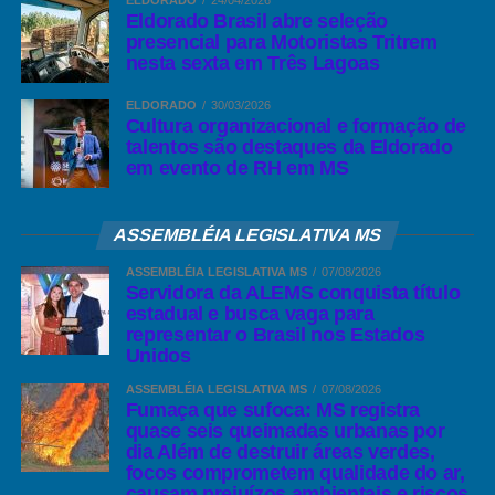
ELDORADO
24/04/2026
Eldorado Brasil abre seleção
presencial para Motoristas Tritrem
nesta sexta em Três Lagoas
ELDORADO
30/03/2026
Cultura organizacional e formação de
talentos são destaques da Eldorado
em evento de RH em MS
ASSEMBLÉIA LEGISLATIVA MS
ASSEMBLÉIA LEGISLATIVA MS
07/08/2026
Servidora da ALEMS conquista título
estadual e busca vaga para
representar o Brasil nos Estados
Unidos
ASSEMBLÉIA LEGISLATIVA MS
07/08/2026
Fumaça que sufoca: MS registra
quase seis queimadas urbanas por
dia Além de destruir áreas verdes,
focos comprometem qualidade do ar,
causam prejuízos ambientais e riscos