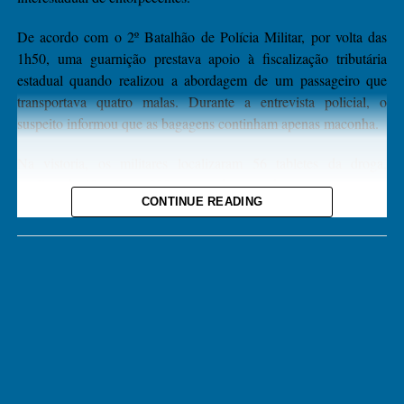
De acordo com o 2º Batalhão de Polícia Militar, por volta das
1h50, uma guarnição prestava apoio à fiscalização tributária
estadual quando realizou a abordagem de um passageiro que
transportava quatro malas. Durante a entrevista policial, o
suspeito informou que as bagagens continham apenas maconha.
Na vistoria, os militares localizaram 56 tabletes da droga,
totalizando 48 quilos e 900 gramas de maconha.
CONTINUE READING
Questionado sobre o destino da carga, o homem revelou que
havia sido contratado para transportar o entorpecente até a cidade
de Vitória da Conquista, na Bahia, onde outra pessoa seria
responsável por receber a droga.
Diante do flagrante, o suspeito recebeu voz de prisão e foi
encaminhado à Delegacia de Polícia Civil, juntamente com os 56
tabletes de maconha apreendidos, onde permaneceu à disposição
da Justiça.