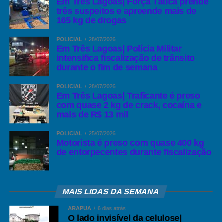
Em Três Lagoas| Força Tática prende
três suspeitos e apreende mais de
165 kg de drogas
POLICIAL
28/07/2026
Em Três Lagoas| Polícia Militar
intensifica fiscalização de trânsito
durante o fim de semana
POLICIAL
28/07/2026
Em Três Lagoas| Traficante é preso
com quase 2 kg de crack, cocaína e
mais de R$ 13 mil
POLICIAL
25/07/2026
Motorista é preso com quase 400 kg
de entorpecentes durante fiscalização
MAIS LIDAS DA SEMANA
ARAPUÁ
6 dias atrás
O lado invisível da celulose|