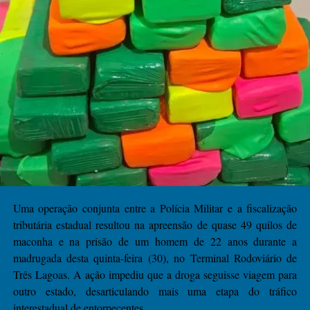
Uma operação conjunta entre a Polícia Militar e a fiscalização
tributária estadual resultou na apreensão de quase 49 quilos de
maconha e na prisão de um homem de 22 anos durante a
madrugada desta quinta-feira (30), no Terminal Rodoviário de
Três Lagoas. A ação impediu que a droga seguisse viagem para
outro estado, desarticulando mais uma etapa do tráfico
interestadual de entorpecentes.