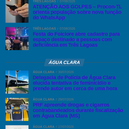
TRÊS LAGOAS
07/08/2026
ATENÇÃO AOS GOLPES – Procon-TL
orienta população sobre nova função
do WhatsApp
TRÊS LAGOAS
07/08/2026
Festa do Folclore abre cadastro para
espaço destinado a pessoas com
deficiência em Três Lagoas
ÁGUA CLARA
ÁGUA CLARA
30/07/2026
Delegacia de Polícia de Água Clara
elucida tentativa de feminicídio e
prende autor em cerca de uma hora
ÁGUA CLARA
29/07/2026
PRF apreende drogas e cigarros
contrabandeados durante fiscalização
em Água Clara (MS)
ÁGUA CLARA
17/07/2026