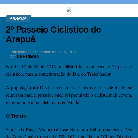
ARAPUÁ
2º Passeio Ciclístico de
Arapuá
Publicado em
5 de maio de 2015, 19:32
por
Da Redação
as 08:00
No dia 1º de Maio 2015,
hs, aconteceu o 2º passeio
ciclístico, para a comemoração do Dia do Trabalhador.
A população do Distrito, de todas as faixas etárias de idade, se
reuniram para o passeio, onde foi premiado o ciclista mais Jovem,
mais velho e a bicicleta mais enfeitada.
O Trajeto
Saída: da Praça Municipal José Bernardo Filho, conhecido “Zé
do Brejo” até o trevo da BR 262, que liga a BR ao Distrito,