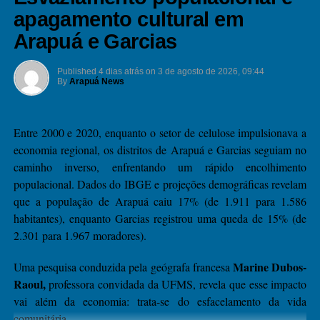
apagamento cultural em
Arapuá e Garcias
Published
4 dias atrás
on
3 de agosto de 2026, 09:44
By
Arapuá News
Entre 2000 e 2020, enquanto o setor de celulose impulsionava a
economia regional, os distritos de Arapuá e Garcias seguiam no
caminho inverso, enfrentando um rápido encolhimento
populacional. Dados do IBGE e projeções demográficas revelam
que a população de Arapuá caiu 17% (de 1.911 para 1.586
habitantes), enquanto Garcias registrou uma queda de 15% (de
2.301 para 1.967 moradores).
Marine Dubos-
​Uma pesquisa conduzida pela geógrafa francesa
Raoul,
professora convidada da UFMS, revela que esse impacto
vai além da economia: trata-se do esfacelamento da vida
comunitária.