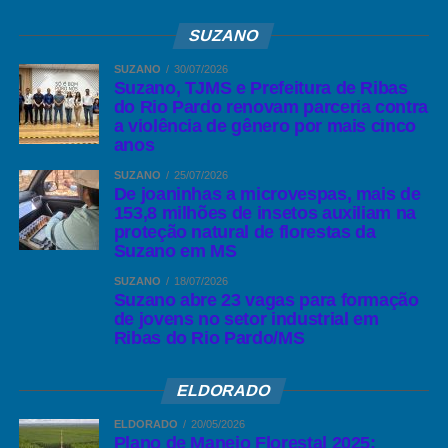
SUZANO
SUZANO
30/07/2026
Suzano, TJMS e Prefeitura de Ribas
do Rio Pardo renovam parceria contra
a violência de gênero por mais cinco
anos
SUZANO
25/07/2026
De joaninhas a microvespas, mais de
153,8 milhões de insetos auxiliam na
proteção natural de florestas da
Suzano em MS
SUZANO
18/07/2026
Suzano abre 23 vagas para formação
de jovens no setor industrial em
Ribas do Rio Pardo/MS
ELDORADO
ELDORADO
20/05/2026
Plano de Manejo Florestal 2025: