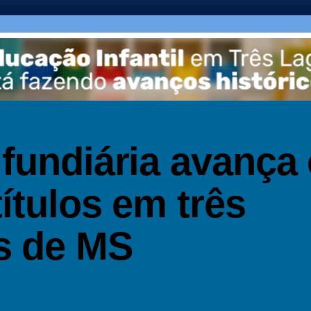
 fundiária avança
títulos em três
s de MS