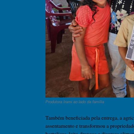
Produtora Irami ao lado da família
Também beneficiada pela entrega, a agric
assentamento e transformou a propriedade
hortaliças, leite, frangos e diversos alim