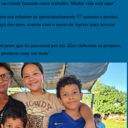
e na cidade fazendo outro trabalho. Minha vida está aqui”.
tém um rebanho de aproximadamente 37 animais e produz
 longo dos anos, contou com o apoio da Agraer para acessar
rojetos que fiz passaram por ela. Eles elaboram os projetos,
produzir cada vez mais”.