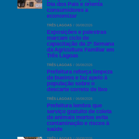
Dia dos Pais e orienta
consumidores a
economizar
TRÊS LAGOAS
06/08/2026
Exposições e palestras
marcam ciclo de
capacitação da 2ª Semana
da Agricultura Familiar em
Três Lagoas
TRÊS LAGOAS
06/08/2026
Prefeitura reforça limpeza
de bueiros e faz apelo à
população sobre o
descarte correto de lixo
TRÊS LAGOAS
06/08/2026
Prefeitura lembra que
serviço gratuito de coleta
de animais mortos evita
contaminação e riscos à
saúde
TRÊS LAGOAS
06/08/2026