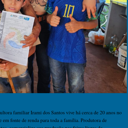
ultora familiar Irami dos Santos vive há cerca de 20 anos no
 em fonte de renda para toda a família. Produtora de
entos, comercializa sua produção nas feiras livres de