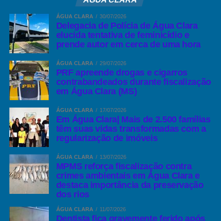
ÁGUA CLARA
30/07/2026
Delegacia de Polícia de Água Clara
elucida tentativa de feminicídio e
prende autor em cerca de uma hora
ÁGUA CLARA
29/07/2026
PRF apreende drogas e cigarros
contrabandeados durante fiscalização
em Água Clara (MS)
ÁGUA CLARA
17/07/2026
Em Água Clara| Mais de 2.500 famílias
têm suas vidas transformadas com a
regularização de imóveis
ÁGUA CLARA
13/07/2026
MPMS reforça fiscalização contra
crimes ambientais em Água Clara e
destaca importância da preservação
dos rios
ÁGUA CLARA
11/07/2026
Dentista fica gravemente ferido após