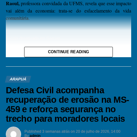
Raoul,
professora convidada da UFMS, revela que esse impacto
vai além da economia: trata-se do esfacelamento da vida
comunitária.
Escola desativada em Garcias
CONTINUE READING
​De Vilas Vivas a “Cidades
Desertas”
​A partir de dezenas de entrevistas com moradores, a
ARAPUÁ
pesquisadora documentou a perda das tradições que uniam a
Defesa Civil acompanha
população. Tradicionais bailes, quermesses, campeonatos de
recuperação de erosão na MS-
futebol e festas religiosas desapareceram à medida que as
famílias deixavam a zona rural.
459 e reforça segurança no
trecho para moradores locais
“Tem dias que você
Published
3 semanas atrás
on
20 de julho de 2026, 14:00
passa lá e parece uma
By
admin