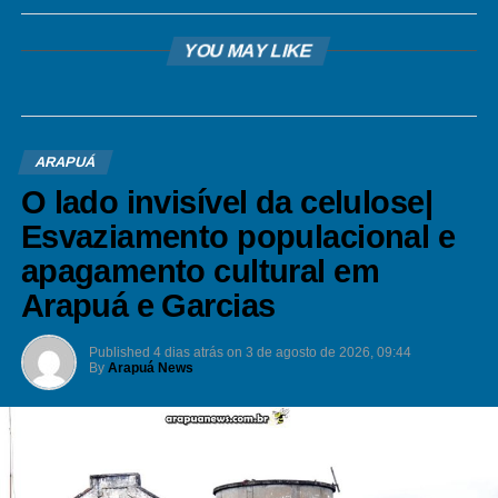
YOU MAY LIKE
ARAPUÁ
O lado invisível da celulose|
Esvaziamento populacional e
apagamento cultural em
Arapuá e Garcias
Published
4 dias atrás
on
3 de agosto de 2026, 09:44
By
Arapuá News