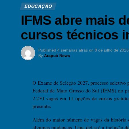
EDUCAÇÃO
O Play na Carreira está organizado em q
IFMS abre mais d
primeira, Modo Exploração, os participante
profissões por meio da ferramenta Rota de Ca
cursos técnicos 
seu perfil, interesses e objetivos.
Na segunda etapa, Modo Treinamento, o foco 
Published
4 semanas atrás
on
8 de julho de 2026
acesso gratuito a videoaulas, simulados, r
By
Arapuá News
formato dinâmico, reunidos nas trilhas En
Versão Demo, é possível experimentar como
utilizar uma calculadora que estima o potenc
O Exame de Seleção 2027, processo seletivo pa
Federal de Mato Grosso do Sul (IFMS) no pr
A última etapa, chamada Versão Pro, amplia
2.270 vagas em 11 opções de cursos gratuito
mercado de trabalho, profissões em alta e cu
presente.
Além disso, a plataforma terá uma fase extr
proposta é oferecer suporte contínuo para q
Além do maior número de vagas da história
habilidades e se preparar para os próximos des
algumas mudanças. Uma delas é a inclusão de