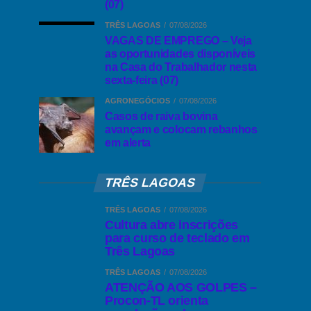
(07)
TRÊS LAGOAS
07/08/2026
VAGAS DE EMPREGO – Veja
as oportunidades disponíveis
na Casa do Trabalhador nesta
sexta-feira (07)
AGRONEGÓCIOS
07/08/2026
Casos de raiva bovina
avançam e colocam rebanhos
em alerta
TRÊS LAGOAS
TRÊS LAGOAS
07/08/2026
Cultura abre inscrições
para curso de teclado em
Três Lagoas
TRÊS LAGOAS
07/08/2026
ATENÇÃO AOS GOLPES –
Procon-TL orienta