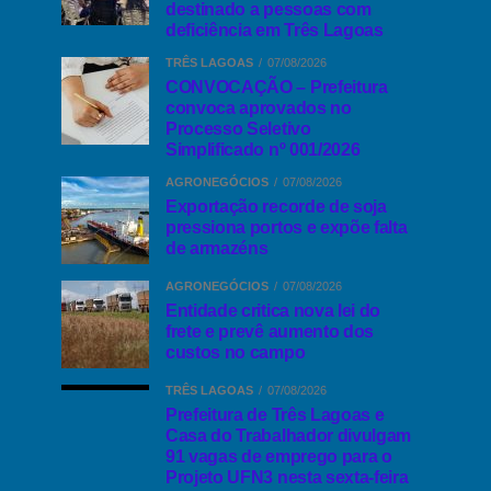
destinado a pessoas com
deficiência em Três Lagoas
TRÊS LAGOAS
07/08/2026
CONVOCAÇÃO – Prefeitura
convoca aprovados no
Processo Seletivo
Simplificado nº 001/2026
AGRONEGÓCIOS
07/08/2026
Exportação recorde de soja
pressiona portos e expõe falta
de armazéns
AGRONEGÓCIOS
07/08/2026
Entidade critica nova lei do
frete e prevê aumento dos
custos no campo
TRÊS LAGOAS
07/08/2026
Prefeitura de Três Lagoas e
Casa do Trabalhador divulgam
91 vagas de emprego para o
Projeto UFN3 nesta sexta-feira