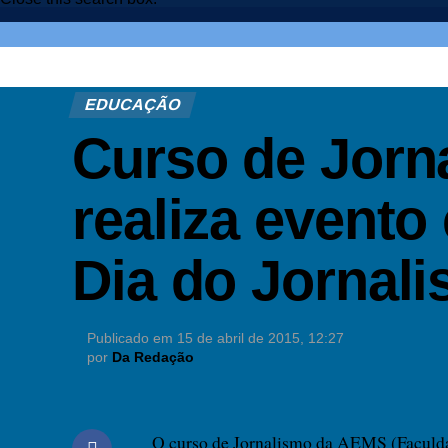
EDUCAÇÃO
Curso de Jor
realiza event
Dia do Jornali
Publicado em
15 de abril de 2015, 12:27
por
Da Redação
O curso de Jornalismo da AEMS (Faculdade