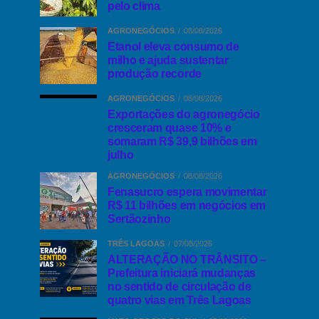
pelo clima
AGRONEGÓCIOS
08/08/2026
Etanol eleva consumo de
milho e ajuda sustentar
produção recorde
AGRONEGÓCIOS
08/08/2026
Exportações do agronegócio
cresceram quase 10% e
somaram R$ 39,9 bilhões em
julho
AGRONEGÓCIOS
08/08/2026
Fenasucro espera movimentar
R$ 11 bilhões em negócios em
Sertãozinho
TRÊS LAGOAS
07/08/2026
ALTERAÇÃO NO TRÂNSITO –
Prefeitura iniciará mudanças
no sentido de circulação de
quatro vias em Três Lagoas