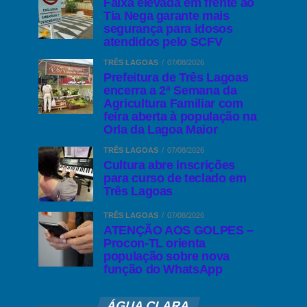
Faixa elevada em frente ao
Tia Nega garante mais
segurança para idosos
atendidos pelo SCFV
TRÊS LAGOAS
07/08/2026
Prefeitura de Três Lagoas
encerra a 2ª Semana da
Agricultura Familiar com
feira aberta à população na
Orla da Lagoa Maior
TRÊS LAGOAS
07/08/2026
Cultura abre inscrições
para curso de teclado em
Três Lagoas
TRÊS LAGOAS
07/08/2026
ATENÇÃO AOS GOLPES –
Procon-TL orienta
população sobre nova
função do WhatsApp
ÁGUA CLARA