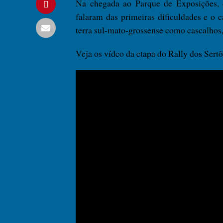
Na chegada ao Parque de Exposições, 
falaram das primeiras dificuldades e o 
terra sul-mato-grossense como cascalhos, 
Veja os vídeo da etapa do Rally dos Se