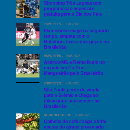
Shopping Três Lagoas tem
programação especial e
gratuita para o Dia dos Pais
ESPORTES
09/08/2026
Fluminense reage no segundo
tempo, empata com o
Botafogo, mas amplia jejum no
Brasileirão
ESPORTES
08/08/2026
Atlético-MG e Remo ficam no
empate em 2 a 2 no
Mangueirão pelo Brasileirão
ESPORTES
08/08/2026
São Paulo perde de virada
para o Grêmio e chega ao
oitavo jogo sem vencer no
Brasileirão
AGRONEGÓCIOS
08/08/2026
Colheita do café chega a 84%
apesar do atraso provocado