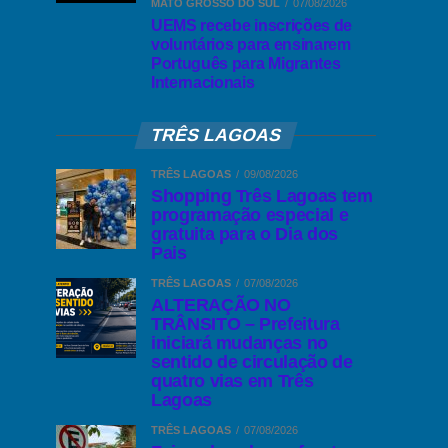
MATO GROSSO DO SUL
07/08/2026
UEMS recebe inscrições de
voluntários para ensinarem
Português para Migrantes
Internacionais
TRÊS LAGOAS
TRÊS LAGOAS
09/08/2026
Shopping Três Lagoas tem
programação especial e
gratuita para o Dia dos
Pais
TRÊS LAGOAS
07/08/2026
ALTERAÇÃO NO
TRÂNSITO – Prefeitura
iniciará mudanças no
sentido de circulação de
quatro vias em Três
Lagoas
TRÊS LAGOAS
07/08/2026