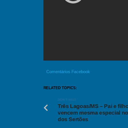
Comentários Facebook
RELATED TOPICS:
DON'T MISS
Três Lagoas/MS – Pai e filh
vencem mesma especial no
dos Sertões