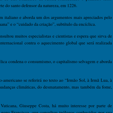
orte do santo defensor da natureza, em 1226.
 em italiano e aborda um dos argumentos mais apreciados pelo
na” e o “cuidado da criação”, subtítulo da encíclica.
sultou muitos especialistas e cientistas e espera que sirva de
internacional contra o aquecimento global que será realizada
íclica condena o consumismo, o capitalismo selvagem e aborda
-americano se referirá no texto ao “Irmão Sol, à Irmã Lua, à
 mudanças climáticas, do desmatamento, mas também da fome,
 Vaticana, Giuseppe Costa, há muito interesse por parte de
 papa Francisco, que consultou teólogos conhecidos por sua