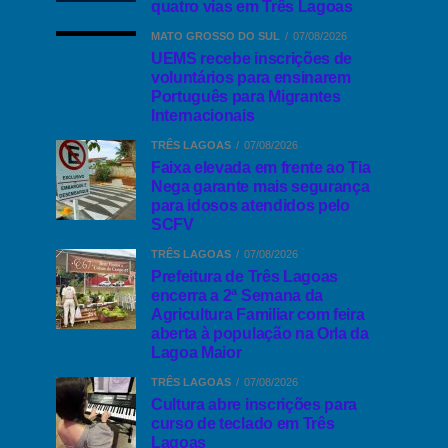
quatro vias em Três Lagoas
MATO GROSSO DO SUL
07/08/2026
UEMS recebe inscrições de
voluntários para ensinarem
Português para Migrantes
Internacionais
TRÊS LAGOAS
07/08/2026
Faixa elevada em frente ao Tia
Nega garante mais segurança
para idosos atendidos pelo
SCFV
TRÊS LAGOAS
07/08/2026
Prefeitura de Três Lagoas
encerra a 2ª Semana da
Agricultura Familiar com feira
aberta à população na Orla da
Lagoa Maior
TRÊS LAGOAS
07/08/2026
Cultura abre inscrições para
curso de teclado em Três
Lagoas