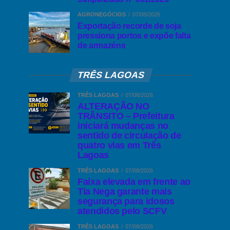
AGRONEGÓCIOS
07/08/2026
Exportação recorde de soja
pressiona portos e expõe falta
de armazéns
TRÊS LAGOAS
TRÊS LAGOAS
07/08/2026
ALTERAÇÃO NO
TRÂNSITO – Prefeitura
iniciará mudanças no
sentido de circulação de
quatro vias em Três
Lagoas
TRÊS LAGOAS
07/08/2026
Faixa elevada em frente ao
Tia Nega garante mais
segurança para idosos
atendidos pelo SCFV
TRÊS LAGOAS
07/08/2026