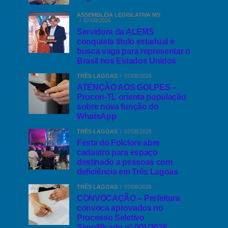
ASSEMBLÉIA LEGISLATIVA MS
07/08/2026
Servidora da ALEMS
conquista título estadual e
busca vaga para representar o
Brasil nos Estados Unidos
TRÊS LAGOAS
07/08/2026
ATENÇÃO AOS GOLPES –
Procon-TL orienta população
sobre nova função do
WhatsApp
TRÊS LAGOAS
07/08/2026
Festa do Folclore abre
cadastro para espaço
destinado a pessoas com
deficiência em Três Lagoas
TRÊS LAGOAS
07/08/2026
CONVOCAÇÃO – Prefeitura
convoca aprovados no
Processo Seletivo
Simplificado nº 001/2026