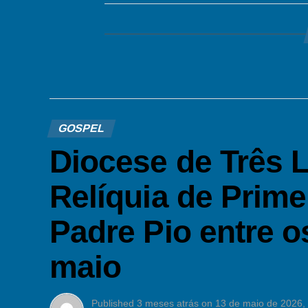
GOSPEL
Diocese de Três 
Relíquia de Prime
Padre Pio entre o
maio
Published
3 meses atrás
on
13 de maio de 2026,