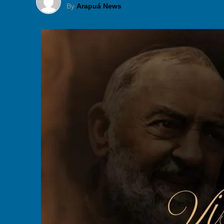
By
Arapuá News