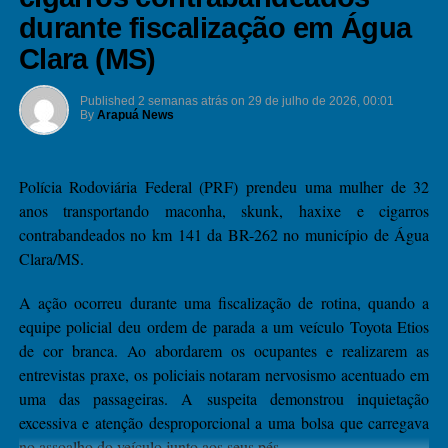
Comentários Facebook
durante fiscalização em Água
Clara (MS)
Published
2 semanas atrás
on
29 de julho de 2026, 00:01
By
Arapuá News
Polícia Rodoviária Federal (PRF) prendeu uma mulher de 32
anos transportando maconha, skunk, haxixe e cigarros
contrabandeados no km 141 da BR-262 no município de Água
Clara/MS.
A ação ocorreu durante uma fiscalização de rotina, quando a
equipe policial deu ordem de parada a um veículo Toyota Etios
de cor branca. Ao abordarem os ocupantes e realizarem as
entrevistas praxe, os policiais notaram nervosismo acentuado em
uma das passageiras. A suspeita demonstrou inquietação
excessiva e atenção desproporcional a uma bolsa que carregava
no assoalho do veículo junto aos seus pés.