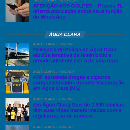
TRÊS LAGOAS
07/08/2026
ATENÇÃO AOS GOLPES – Procon-TL
orienta população sobre nova função
do WhatsApp
ÁGUA CLARA
ÁGUA CLARA
30/07/2026
Delegacia de Polícia de Água Clara
elucida tentativa de feminicídio e
prende autor em cerca de uma hora
ÁGUA CLARA
29/07/2026
PRF apreende drogas e cigarros
contrabandeados durante fiscalização
em Água Clara (MS)
ÁGUA CLARA
17/07/2026
Em Água Clara| Mais de 2.500 famílias
têm suas vidas transformadas com a
regularização de imóveis
ÁGUA CLARA
13/07/2026