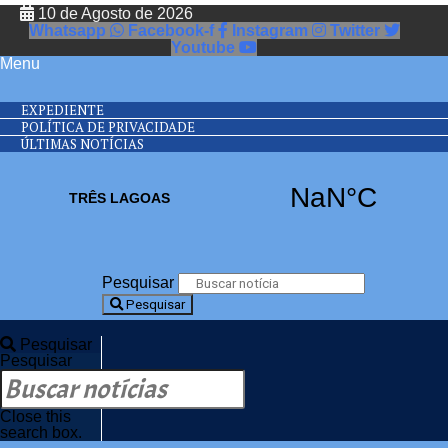
10 de Agosto de 2026
Whatsapp
Facebook-f
Instagram
Twitter
Youtube
Menu
EXPEDIENTE
POLÍTICA DE PRIVACIDADE
ÚLTIMAS NOTÍCIAS
Pesquisar
Pesquisar
Pesquisar
Pesquisar
Close this
search box.