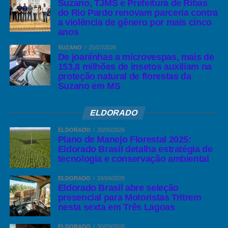
Suzano, TJMS e Prefeitura de Ribas
do Rio Pardo renovam parceria contra
a violência de gênero por mais cinco
anos
SUZANO
25/07/2026
De joaninhas a microvespas, mais de
153,8 milhões de insetos auxiliam na
proteção natural de florestas da
Suzano em MS
ELDORADO
ELDORADO
20/05/2026
Plano de Manejo Florestal 2025:
Eldorado Brasil detalha estratégia de
tecnologia e conservação ambiental
ELDORADO
24/04/2026
Eldorado Brasil abre seleção
presencial para Motoristas Tritrem
nesta sexta em Três Lagoas
ELDORADO
30/03/2026