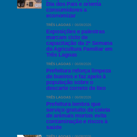
Dia dos Pais e orienta
consumidores a
economizar
TRÊS LAGOAS
06/08/2026
Exposições e palestras
marcam ciclo de
capacitação da 2ª Semana
da Agricultura Familiar em
Três Lagoas
TRÊS LAGOAS
06/08/2026
Prefeitura reforça limpeza
de bueiros e faz apelo à
população sobre o
descarte correto de lixo
TRÊS LAGOAS
06/08/2026
Prefeitura lembra que
serviço gratuito de coleta
de animais mortos evita
contaminação e riscos à
saúde
TRÊS LAGOAS
06/08/2026