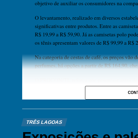
objetivo de auxiliar os consumidores na compa
O levantamento, realizado em diversos estabel
significativas entre produtos. Entre as camise
R$ 19,99 a R$ 59,90. Já as camisetas polo pod
os tênis apresentam valores de R$ 99,99 a R$ 
Na categoria de cestas de café, os preços vão 
perfumes, há opções a partir de R$ 164,90, c
O PROCON/TL reforça que pesquisar antes de 
diferença de preços entre os estabelecimentos 
CON
consumidor. Também orienta que a população sol
antes de finalizar a compra.
CONFIRA A PESQUISA COMPLETA:
TRÊS LAGOAS
Exposições e pal