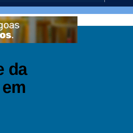
e da
o em