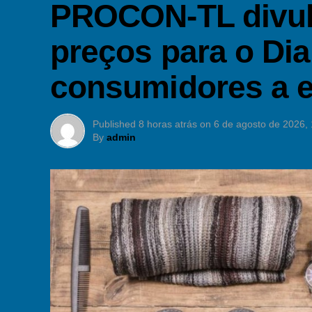
PROCON-TL divul
preços para o Dia
consumidores a 
Published
8 horas atrás
on
6 de agosto de 2026,
By
admin