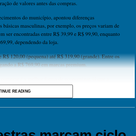
ração de valores antes das compras.
ecimentos do município, apontou diferenças
tas básicas masculinas, por exemplo, os preços variam de
em ser encontradas entre R$ 39,99 e R$ 99,90, enquanto
269,99, dependendo da loja.
de R$ 120,00 (pequena) até R$ 319,90 (grande). Entre os
hegando a R$ 769,90 em marcas premium.
comprar é a melhor forma de economizar, já que a
pode representar uma economia significativa para o
TINUE READING
icite a nota fiscal e verifique as condições de troca
estras marcam ciclo